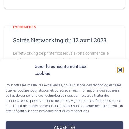
EVENEMENTS
Soirée Networking du 12 avril 2023
Le networking de printemps Nous avons commencé le
printemps avec un peu de retard par un networking
chaleureux ; les échanges ont été nourris et nombreux.
Gérer le consentement aux
Nous nous connaissons toujours davantage ; cela crée
cookies
des
Lire la suite
Pour offrir les meilleures expériences, nous utilisons des technologies telles
que les cookies pour stocker et/ou accéder aux informations des appareils.
Le fait de consentir à ces technologies nous permettra de traiter des
données telles que le comportement de navigation ou les ID uniques sur ce
site. Le fait de ne pas consentir ou de retirer son consentement peut avoir un
effet négatif sur certaines caractéristiques et fonctions.
ACCEPTER