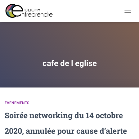
Warning
: Constant WP_CRON_LOCK_TIMEOUT already defined in
OUVRI
/htdocs/wp-config.php
on line
108
cafe de l eglise
EVENEMENTS
Soirée networking du 14 octobre
2020, annulée pour cause d’alerte