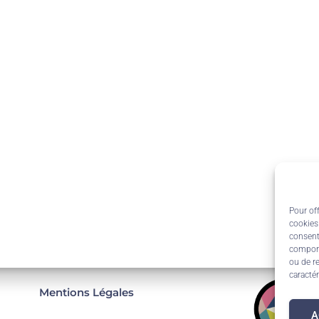
Pour off
cookies
consent
comport
ou de re
caractér
Mentions Légales
A