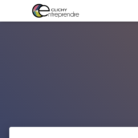
Warning
: Constant WP_CRON_LOCK_TIMEOUT already defined in
/htdoc