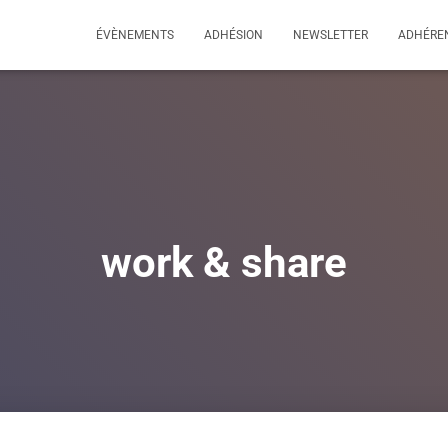
s/wp-config.php
on line
108
ÉVÈNEMENTS
ADHÉSION
NEWSLETTER
ADHÉRE
work & share