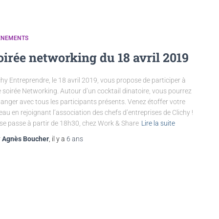
ENEMENTS
oirée networking du 18 avril 2019
chy Entreprendre, le 18 avril 2019, vous propose de participer à
 soirée Networking. Autour d’un cocktail dinatoire, vous pourrez
anger avec tous les participants présents. Venez étoffer votre
eau en rejoignant l’association des chefs d’entreprises de Clichy !
se passe à partir de 18h30, chez Work & Share
Lire la suite
r
Agnès Boucher
, il y a
6 ans