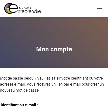
Warning
: Constant WP_CRON_LOCK_TIMEOUT already defined in
OUVRI
/htdocs/wp-config.php
on line
108
Mon compte
Mot de passe perdu ? Veuillez saisir votre identifiant ou votre
adresse e-mail. Vous recevrez un lien par e-mail pour créer un
nouveau mot de passe.
Identifiant ou e-mail
*