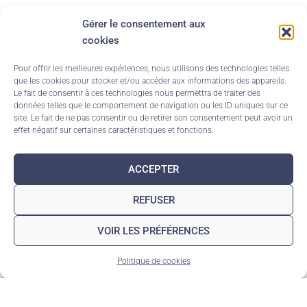
Gérer le consentement aux
cookies
Pour offrir les meilleures expériences, nous utilisons des technologies telles
que les cookies pour stocker et/ou accéder aux informations des appareils.
Le fait de consentir à ces technologies nous permettra de traiter des
données telles que le comportement de navigation ou les ID uniques sur ce
site. Le fait de ne pas consentir ou de retirer son consentement peut avoir un
effet négatif sur certaines caractéristiques et fonctions.
ACCEPTER
REFUSER
VOIR LES PRÉFÉRENCES
Politique de cookies