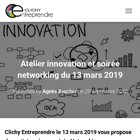
Warning
: Constant WP_CRON_LOCK_TIMEOUT already defined in
OUVRI
/htdocs/wp-config.php
on line
108
Atelier innovation et soirée
networking du 13 mars 2019
Published by
Agnès Boucher
on
29 septembre 2020
Clichy Entreprendre le 13 mars 2019 vous propose