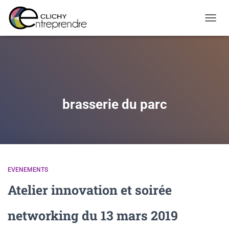
Warning
: Constant WP_CRON_LOCK_TIMEOUT already defined in
OUVRI
/htdocs/wp-config.php
on line
108
brasserie du parc
EVENEMENTS
Atelier innovation et soirée
networking du 13 mars 2019